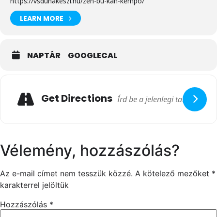
https://vsdunakeszi.hu/zen-bu-kan-kempo/
LEARN MORE
NAPTÁR
GOOGLECAL
Get Directions
Vélemény, hozzászólás?
Az e-mail címet nem tesszük közzé.
A kötelező mezőket
*
karakterrel jelöltük
Hozzászólás
*