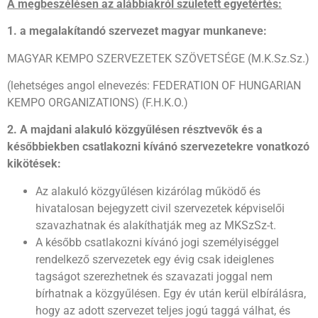
A megbeszélésen az alábbiakról született egyetértés:
1. a megalakítandó szervezet magyar munkaneve:
MAGYAR KEMPO SZERVEZETEK SZÖVETSÉGE (M.K.Sz.Sz.)
(lehetséges angol elnevezés: FEDERATION OF HUNGARIAN
KEMPO ORGANIZATIONS) (F.H.K.O.)
2. A majdani alakuló közgyűlésen résztvevők és a
későbbiekben csatlakozni kívánó szervezetekre vonatkozó
kikötések:
Az alakuló közgyűlésen kizárólag működő és
hivatalosan bejegyzett civil szervezetek képviselői
szavazhatnak és alakíthatják meg az MKSzSz-t.
A később csatlakozni kívánó jogi személyiséggel
rendelkező szervezetek egy évig csak ideiglenes
tagságot szerezhetnek és szavazati joggal nem
bírhatnak a közgyűlésen. Egy év után kerül elbírálásra,
hogy az adott szervezet teljes jogú taggá válhat, és