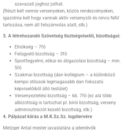
szavazati joghoz juthat.
(Részt kell vennie versenyeken, közös rendezvényeken,
igazolnia kell hogy vannak aktív versenyzői és nincs NAV
tartozása, nem áll felszámolás alatt, stb.)
3. A létrehozandó Szövetség tisztségviselői, bizottságai:
Elnökség – 7fő
Felügyelő bizottság – 3fő
Sportfegyelmi, etikai és átigazolási bizottság – min.
5fő
Szakmai bizottság (dan kollégium – a különböző
kempo stílusok legmagasabb dan fokozatú
képviselőiből álló testület)
Versenyeztetési bizottság – kb. 7fő (ez alá több
albizottság is tartozhat pl. bírói bizottság, verseny
adminisztrációt kezelő bizottság, stb.)
4. Pályázat kiírás a M.K.Sz.Sz. logótervére
Metzger Antal mester javaslatára a jelenlévők