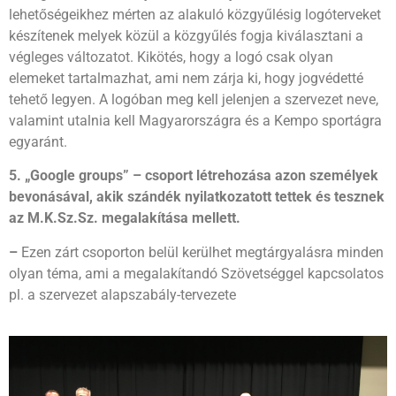
lehetőségeikhez mérten az alakuló közgyűlésig logóterveket
készítenek melyek közül a közgyűlés fogja kiválasztani a
végleges változatot. Kikötés, hogy a logó csak olyan
elemeket tartalmazhat, ami nem zárja ki, hogy jogvédetté
tehető legyen. A logóban meg kell jelenjen a szervezet neve,
valamint utalnia kell Magyarországra és a Kempo sportágra
egyaránt.
5. „Google groups” – csoport létrehozása azon személyek
bevonásával, akik szándék nyilatkozatott tettek és tesznek
az M.K.Sz.Sz. megalakítása mellett.
–
Ezen zárt csoporton belül kerülhet megtárgyalásra minden
olyan téma, ami a megalakítandó Szövetséggel kapcsolatos
pl. a szervezet alapszabály-tervezete