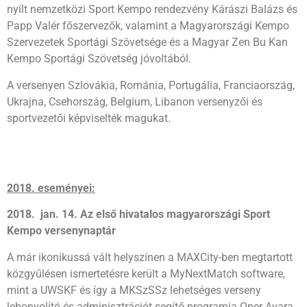
nyílt nemzetközi Sport Kempo rendezvény Kárászi Balázs és
Papp Valér főszervezők, valamint a Magyarországi Kempo
Szervezetek Sportági Szövetsége és a Magyar Zen Bu Kan
Kempo Sportági Szövetség jóvoltából.
A versenyen Szlovákia, Románia, Portugália, Franciaország,
Ukrajna, Csehország, Belgium, Libanon versenyzői és
sportvezetői képviselték magukat.
2018. eseményei:
2018. jan. 14. Az első hivatalos magyarországi Sport
Kempo versenynaptár
A már ikonikussá vált helyszínen a MAXCity-ben megtartott
közgyűlésen ismertetésre került a MyNextMatch software,
mint a UWSKF és így a MKSzSSz lehetséges verseny
lebonyolító és adminisztrációt segítő programja Oner Avara