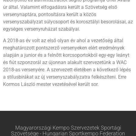
úr által. Valamint elfogadásra került a Szövetség első
versenynaptára, pontosításra került a közös
versenyszabályzat súlycsoport és korosztályi besorolásai, az
egységes versenyruházat szabályai.
A 2018-as év volt az első olyan év ahol a vezetőség által
meghatározott pontszerző versenyeken elért eredmények
alapján a junior és a felnőtt korcsoportokból egy-egy leányt
és fiút szponzorál az újonnan alakult szervezetünk a WAC
2018-as versenyére. A szervezett életében a következő lépés
a stílusbírákat az új versenyszabályzatra felkészíteni. Erre
Kormos László mester vezetésével került sor.
Magyarországi Kempo Szervezetek Sportági
Szövetsége - Hungarian Sportkempo Federation