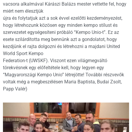
vacsora alkalmával Kárászi Balázs mester vettette fel, hogy
miért nem élesztjük
újra és folytatjuk azt a sok évvel ezelőtti kezdeményezést,
hogy létrehozunk közösen egy minden kempo stílust és
szervezetet egységesíteni próbáló “Kempo Unio-t”. Ez az
esete szilárdította meg bennünk azt a gondolatot, hogy
kezdjünk el rajta dolgozni és létrehozni a majdani United
World Sport Kempo
Federation-t (UWSKF). Viszont ezen világmegváltó
törekvésnek egy előfeltétele kell, hogy legyen egy
“Magyarországi Kempo Unio” létrejötte! További részvevők
voltak még a megbeszélésen Maria Baptista, Budai Zsolt,
Papp Valér)