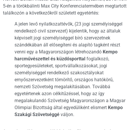
5-én a törökbálinti Max City Konferenciatermében megtartott
találkozón a következőkről született egyetértés:
A jelen levő nyilatkozattévők, (23 jogi személyiséggel
rendelkező civil szervezet) kijelentik, hogy az általuk
képviselt jogi személyiséggel bíró szervezetnek
szándékában áll elősegíteni és alapító tagként részt
venni egy a Magyarországon létrehozandó
Kempo
harcművészettel és küzdősporttal
foglalkozó,
sportegyesületeket, sportvállalkozásokat, jogi
személyiséggel rendelkező szakosztályokat
ernyőszervezetként tömörítő, országos hatókörű,
nemzeti Szövetség megalakításában. Továbbá
egyetértenek azon célkitűzéssel, hogy az így
megalakulandó Szövetség Magyarországon a Magyar
Olimpiai Bizottság által egyedüliként elismert
Kempo
Szakági Szövetséggé
váljon.