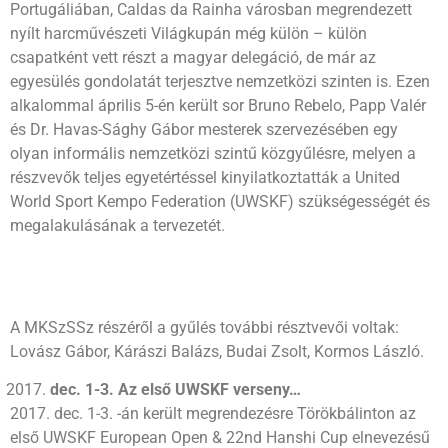
Portugáliában, Caldas da Rainha városban megrendezett
nyílt harcművészeti Világkupán még külön – külön
csapatként vett részt a magyar delegáció, de már az
egyesülés gondolatát terjesztve nemzetközi szinten is. Ezen
alkalommal április 5-én került sor Bruno Rebelo, Papp Valér
és Dr. Havas-Sághy Gábor mesterek szervezésében egy
olyan informális nemzetközi szintű közgyűlésre, melyen a
részvevők teljes egyetértéssel kinyilatkoztatták a United
World Sport Kempo Federation (UWSKF) szükségességét és
megalakulásának a tervezetét.
A MKSzSSz részéről a gyűlés további résztvevői voltak:
Lovász Gábor, Kárászi Balázs, Budai Zsolt, Kormos László.
dec. 1-3. Az első UWSKF verseny…
2017. dec. 1-3. -án került megrendezésre Törökbálinton az
első UWSKF European Open & 22nd Hanshi Cup elnevezésű