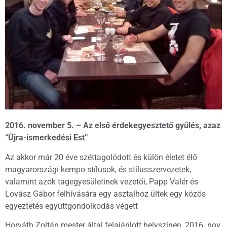
2016. november 5. – Az első érdekegyesztető gyűlés, azaz
“Újra-ismerkedési Est”
Az akkor már 20 éve széttagolódott és külön életet élő
magyarországi kempo stílusok, és stílusszervezetek,
valamint azok tagegyesületinek vezetői, Papp Valér és
Lovász Gábor felhívására egy asztalhoz ültek egy közös
egyeztetés együttgondolkodás végett
Horváth Zoltán mester által felajánlott helyszínen, 2016. nov.