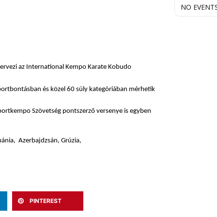
NO EVENT
ervezi az International Kempo Karate Kobudo
ortbontásban és közel 60 súly kategóriában mérhetik
portkempo Szövetség pontszerző versenye is egyben
mánia, Azerbajdzsán, Grúzia,
PINTEREST