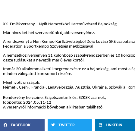
XX. Emlékverseny – Nyílt Nemzetközi Harcművészeti Bajnokság
Már nincs két hét szervezetünk újabb versenyéhez.
A rendezvényt a Hun Kempo Kai Szövetségből Dojo Lovász SKE csapata sz
Federation a Sportkempo Szövetség megbizásával
A nemzetközi versenyen 11 különböző szabályrendszerben és 10 korcsop
össze tudásukat a nevezők már 8 éves kortól.
Immár 20 alkalommal kerül megrendezésre ez a bajnokság, ami most a S
minden válogatott korcsoport részére.
Meghívott országok:
Német-, Cseh-, Francia-, Lengyelország, Ausztria, Ukrajna, Szlovákia, Ro
Rendezvény helyszíne: Szigetszentmiklós, SZKSK csarnok,
Időpontja: 2024.05.11-12
A versenyről információ bővebben a kiírásban található.
FACEBOOK
TWITTER
LINKEDIN