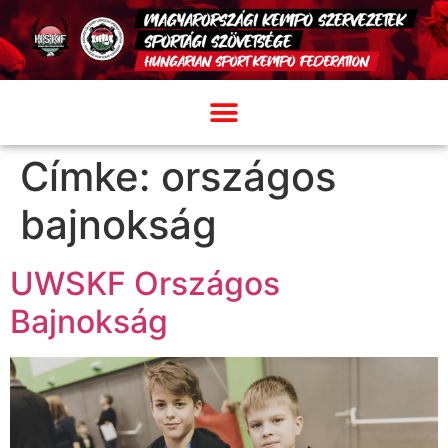
Címke:
országos
bajnokság
UWSKF Országos
Bajnokság