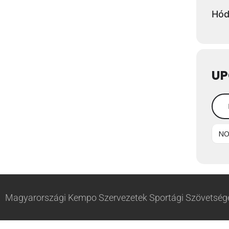
Hód
UP
NO
Magyarországi Kempo Szervezetek Sportági Szövetsége