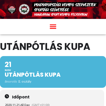
UTÁNPÓTLÁS KUPA
21
NOV
UTÁNPÓTLÁS KUPA
Besorolás
II. osztály
Időpont
2020.11.21.
All Day
(GMT+01:00)