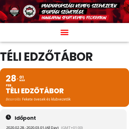
TÉLI EDZŐTÁBOR
28
01
MAR
FEB
TÉLI EDZŐTÁBOR
Besorolás
Fekete övesek és klubvezetők
Időpont
2020.02.28.
-
2020.03.01.
(All Day)
(GMT+01:00)