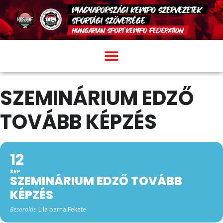
SZEMINÁRIUM EDZŐ
TOVÁBB KÉPZÉS
12
SEP
SZEMINÁRIUM EDZŐ TOVÁBB
KÉPZÉS
Besorolás
Lila barna Fekete