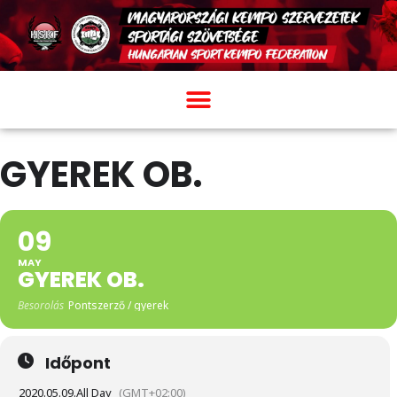
GYEREK OB.
09
MAY
GYEREK OB.
Besorolás
Pontszerző / gyerek
Időpont
2020.05.09.
All Day
(GMT+02:00)