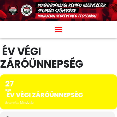
ÉV VÉGI
ZÁRÓÜNNEPSÉG
27
DEC
ÉV VÉGI ZÁRÓÜNNEPSÉG
Besorolás
Mindenki