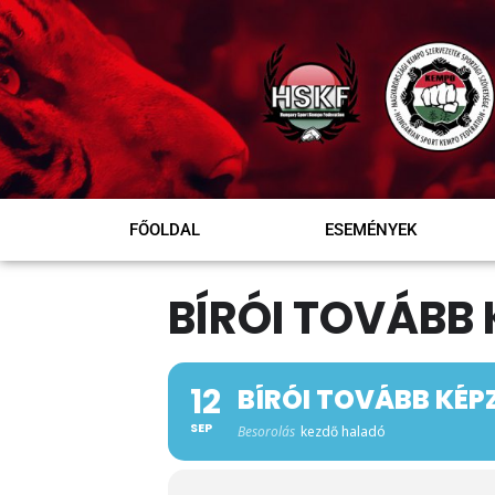
FŐOLDAL
ESEMÉNYEK
BÍRÓI TOVÁBB 
12
BÍRÓI TOVÁBB KÉP
SEP
Besorolás
kezdő haladó