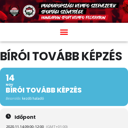
BÍRÓI TOVÁBB KÉPZÉS
14
NOV
BÍRÓI TOVÁBB KÉPZÉS
Besorolás
kezdő haladó
Időpont
2020.11.14.
09:00
-
12:00
(GMT+01:00)