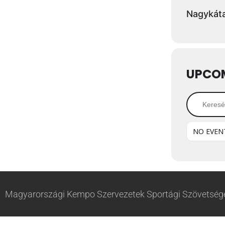
Nagykáta
UPCO
NO EVEN
Magyarországi Kempo Szervezetek Sportági Szövetsége